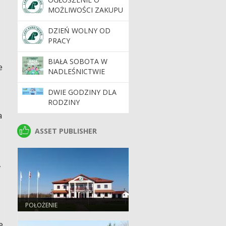
MOŻLIWOŚCI ZAKUPU
LASU LUB GRUNTU
DO ZALESIENIA
DZIEŃ WOLNY OD
PRACY
BIAŁA SOBOTA W
e
NADLEŚNICTWIE
STRZELCE
DWIE GODZINY DLA
RODZINY
a
ASSET PUBLISHER
ASSET PUBLISHER
,
POŁOŻENIE
e