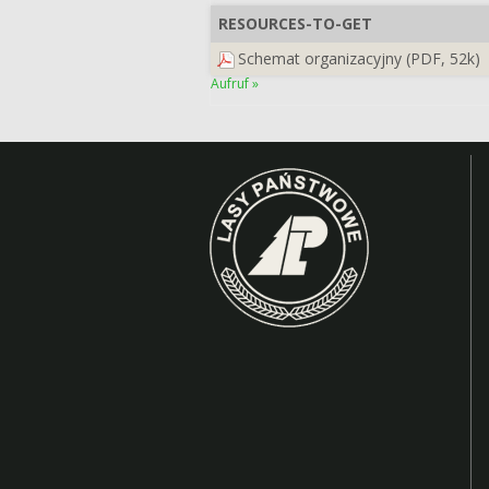
RESOURCES-TO-GET
Schemat organizacyjny (PDF, 52k)
Aufruf »