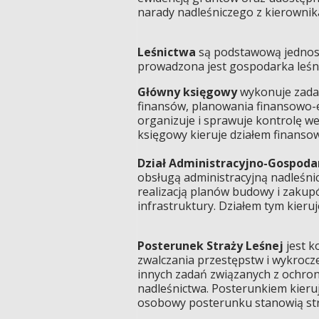
narady nadleśniczego z kierownika
Leśnictwa
są podstawową jednost
prowadzona jest gospodarka leśna
Główny księgowy
wykonuje zadan
finansów, planowania finansowo-
organizuje i sprawuje kontrolę 
księgowy kieruje działem finans
Dział Administracyjno-Gospoda
obsługą administracyjną nadleśn
realizacją planów budowy i zaku
infrastruktury. Działem tym kieruj
Posterunek Straży Leśnej
jest k
zwalczania przestępstw i wykroc
innych zadań związanych z ochro
nadleśnictwa. Posterunkiem kieru
osobowy posterunku stanowią str