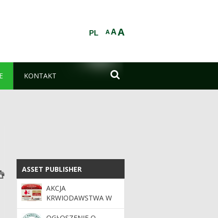
A
A
A
PL

E
KONTAKT
ASSET PUBLISHER
ASSET PUBLISHER
AKCJA
KRWIODAWSTWA W
MASŁOMĘCZU JUŻ 21
CZERWCA!
OGŁOSZENIE O