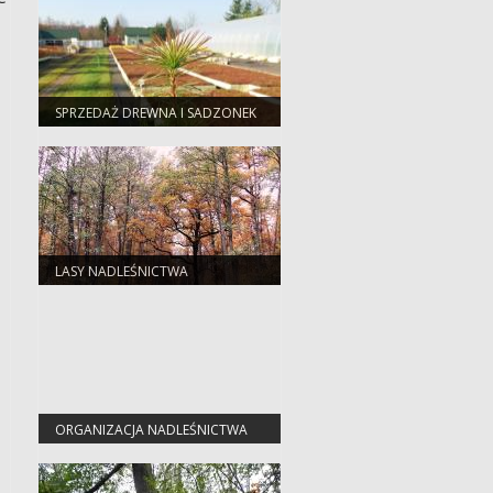
SPRZEDAŻ DREWNA I SADZONEK
LASY NADLEŚNICTWA
ORGANIZACJA NADLEŚNICTWA
STRZELCE