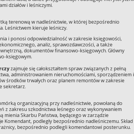
mi działów i leśniczymi.
ką terenową w nadleśnictwie, w której bezpośrednio
. Leśnictwem kieruje leśniczy.
ia i ponosi odpowiedzialność w zakresie księgowości,
ekonomicznego, analiz, sprawozdawczości, a także
wewnętrzną, dokumentów finansowo-księgowych. Główny
owo-księgowym.
rczy
zajmuje się całokształtem spraw związanych z pełną
ictwa, administrowaniem nieruchomościami, sporządzeniem i
pów środków trwałych oraz planem remontów w zakresie
e sekretarz.
omórką organizacyjną przy nadleśnictwie, powołaną do
zeń z zakresu szkodnictwa leśnego oraz wykonywaniem
ną mienia Skarbu Państwa, będącego w zarządzie
je Komendant, podległy bezpośrednio nadleśniczemu. Skład
ażnicy, bezpośrednio podlegli komendantowi posterunku.