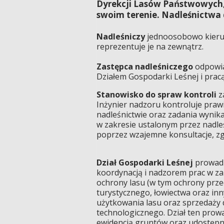
Dyrekcji Lasów Państwowych, 
swoim terenie. Nadleśnictwa d
Nadleśniczy
jednoosobowo kieruj
reprezentuje je na zewnątrz.
Zastępca nadleśniczego
odpowia
Działem Gospodarki Leśnej i pracą
Stanowisko do spraw kontroli
z
Inżynier nadzoru kontroluje pra
nadleśnictwie oraz zadania wynika
w zakresie ustalonym przez nadleś
poprzez wzajemne konsultacje, zg
Dział Gospodarki Leśnej
prowadz
koordynacją i nadzorem prac w zakr
ochrony lasu (w tym ochrony prz
turystycznego, łowiectwa oraz in
użytkowania lasu oraz sprzedaży 
technologicznego. Dział ten prow
ewidencją gruntów oraz udostępni