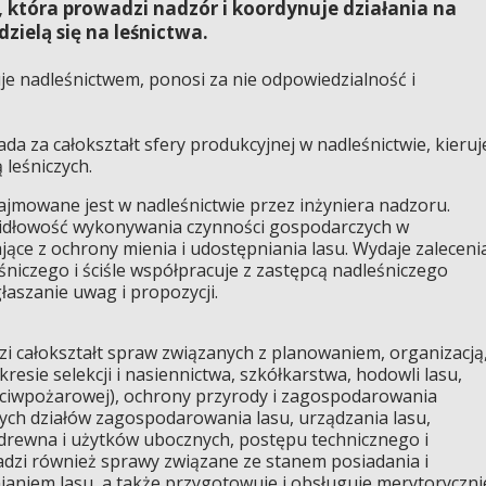
która prowadzi nadzór i koordynuje działania na
zielą się na leśnictwa.
e nadleśnictwem, ponosi za nie odpowiedzialność i
da za całokształt sfery produkcyjnej w nadleśnictwie, kieruj
 leśniczych.
ajmowane jest w nadleśnictwie przez inżyniera nadzoru.
widłowość wykonywania czynności gospodarczych w
jące z ochrony mienia i udostępniania lasu. Wydaje zaleceni
niczego i ściśle współpracuje z zastępcą nadleśniczego
łaszanie uwag i propozycji.
i całokształt spraw związanych z planowaniem, organizacją
esie selekcji i nasiennictwa, szkółkarstwa, hodowli lasu,
eciwpożarowej), ochrony przyrody i zagospodarowania
nych działów zagospodarowania lasu, urządzania lasu,
drewna i użytków ubocznych, postępu technicznego i
adzi również sprawy związane ze stanem posiadania i
aniem lasu, a także przygotowuje i obsługuje merytoryczni