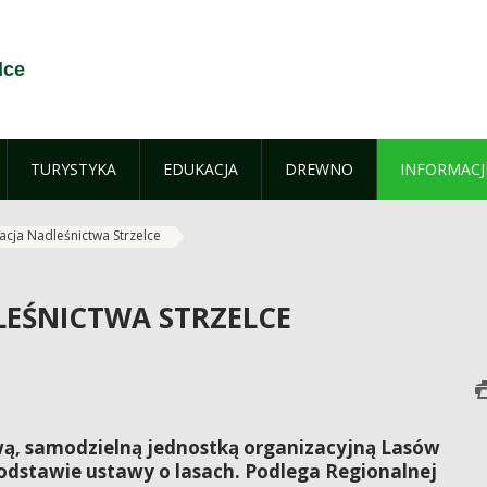
lce
TURYSTYKA
EDUKACJA
DREWNO
INFORMACJ
acja Nadleśnictwa Strzelce
EŚNICTWA STRZELCE
ą, samodzielną jednostką organizacyjną Lasów
odstawie ustawy o lasach. Podlega Regionalnej