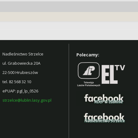
Nadleśnictwo Strzelce
Polecamy:
ul. Grabowiecka 20A
22-500 Hrubieszów
tel. 82 568 32 10
ePUAP: pgl_lp_0526
strzelce@lublin.lasy.gov.pl