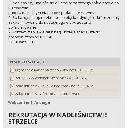
5) Nadleśniczy Nadleśnictwa Strzelce zastrzega sobie prawo do
unieważnienia
naboru na każdym etapie bez podania przyczyny.
6) Po każdym etapie rekrutacji osoby kandydujące, które zostały
zakwalifikowane do następnego etapu zostaną
poinformowane.
7) Kontakt w sprawie rekrutacji udziela specjalista ds.
pracowniczych tel.82 568
32 10 wew. 119
RESOURCES-TO-GET
Ogłoszenie nabór na stanowisko.pdf (PDF, 150k)
Zał. nr 1 - kwestionariusz osobowy (PDF, 89k)
Załącznik nr 2 - Klauzula informacyjna (PDF, 141k)
Załącznik nr 3 - Oświadczenie (PDF, 95k)
Webcontent-Anzeige
Webcontent-Anzeige
REKRUTACJA W NADLEŚNICTWIE
STRZELCE