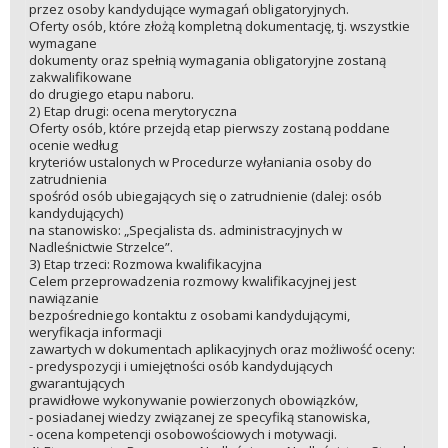
przez osoby kandydujące wymagań obligatoryjnych.
Oferty osób, które złożą kompletną dokumentację, tj. wszystkie
wymagane
dokumenty oraz spełnią wymagania obligatoryjne zostaną
zakwalifikowane
do drugiego etapu naboru.
2) Etap drugi: ocena merytoryczna
Oferty osób, które przejdą etap pierwszy zostaną poddane
ocenie według
kryteriów ustalonych w Procedurze wyłaniania osoby do
zatrudnienia
spośród osób ubiegających się o zatrudnienie (dalej: osób
kandydujących)
na stanowisko: „Specjalista ds. administracyjnych w
Nadleśnictwie Strzelce”.
3) Etap trzeci: Rozmowa kwalifikacyjna
Celem przeprowadzenia rozmowy kwalifikacyjnej jest
nawiązanie
bezpośredniego kontaktu z osobami kandydującymi,
weryfikacja informacji
zawartych w dokumentach aplikacyjnych oraz możliwość oceny:
- predyspozycji i umiejętności osób kandydujących
gwarantujących
prawidłowe wykonywanie powierzonych obowiązków,
- posiadanej wiedzy związanej ze specyfiką stanowiska,
- ocena kompetencji osobowościowych i motywacji.