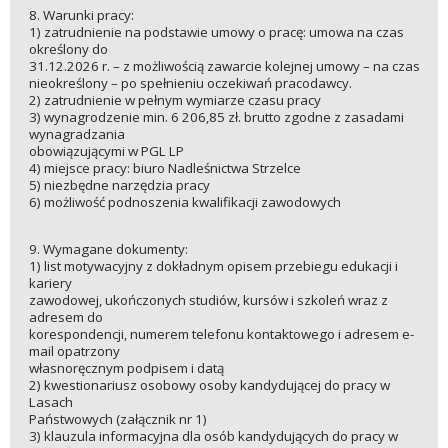
8. Warunki pracy:
1) zatrudnienie na podstawie umowy o pracę: umowa na czas
określony do
31.12.2026 r. – z możliwością zawarcie kolejnej umowy – na czas
nieokreślony – po spełnieniu oczekiwań pracodawcy.
2) zatrudnienie w pełnym wymiarze czasu pracy
3) wynagrodzenie min. 6 206,85 zł. brutto zgodne z zasadami
wynagradzania
obowiązującymi w PGL LP
4) miejsce pracy: biuro Nadleśnictwa Strzelce
5) niezbędne narzędzia pracy
6) możliwość podnoszenia kwalifikacji zawodowych
9. Wymagane dokumenty:
1) list motywacyjny z dokładnym opisem przebiegu edukacji i
kariery
zawodowej, ukończonych studiów, kursów i szkoleń wraz z
adresem do
korespondencji, numerem telefonu kontaktowego i adresem e-
mail opatrzony
własnoręcznym podpisem i datą
2) kwestionariusz osobowy osoby kandydującej do pracy w
Lasach
Państwowych (załącznik nr 1)
3) klauzula informacyjna dla osób kandydujących do pracy w