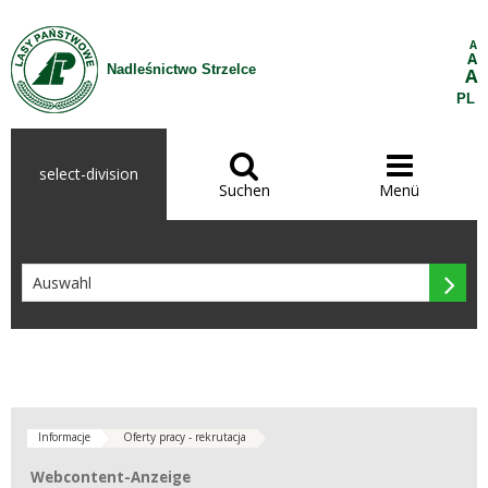
Zum Inhalt wechseln
A
A
Nadleśnictwo Strzelce
A
PL


select-division
Suchen
Menü

Informacje
Oferty pracy - rekrutacja
Webcontent-Anzeige
Webcontent-Anzeige