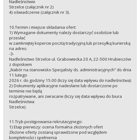
Nadleśnictwie
Strzelce (załącznik nr 2)
4) oświadczenie (załącznik nr 3).
10.Termin i miejsce składania ofert:
1) Wymagane dokumenty należy dostarczyć osobiście lub
przesłać
w zamkniętej kopercie pocztą tradycyjną lub przesyłką kurierską
na adres:
-3-
Nadleśnictwo Strzelce ul. Grabowiecka 20 A, 22-500 Hrubieszów
z dopiskiem
„Nabór na stanowisko Specjalisty ds. administracyjnych” do dnia
11 lutego
2026 r. do godziny 15.00 (liczy się data wpływu do nadleśnictwa)
2) Dokumenty aplikacyjne nadesłane lub dostarczone po
terminie nie będą
rozpatrywane, ani zwracane (liczy się data wpływu do biura
Nadleśnictwa
Strzelce).
11.Tryb postępowania rekrutacyjnego:
1) Etap pierwszy: ocena formalna złożonych ofert
Złożone oferty zostaną sprawdzone pod względem
kompletności i spełnienia