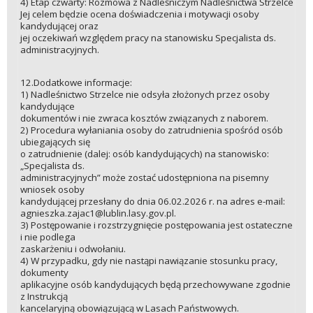
4) Etap czwarty: Rozmowa z Nadleśniczym Nadleśnictwa Strzelce
Jej celem będzie ocena doświadczenia i motywacji osoby
kandydującej oraz
jej oczekiwań względem pracy na stanowisku Specjalista ds.
administracyjnych.
12.Dodatkowe informacje:
1) Nadleśnictwo Strzelce nie odsyła złożonych przez osoby
kandydujące
dokumentów i nie zwraca kosztów związanych z naborem.
2) Procedura wyłaniania osoby do zatrudnienia spośród osób
ubiegających się
o zatrudnienie (dalej: osób kandydujących) na stanowisko:
„Specjalista ds.
administracyjnych” może zostać udostępniona na pisemny
wniosek osoby
kandydującej przesłany do dnia 06.02.2026 r. na adres e-mail:
agnieszka.zajac1@lublin.lasy.gov.pl.
3) Postępowanie i rozstrzygnięcie postępowania jest ostateczne
i nie podlega
zaskarżeniu i odwołaniu.
4) W przypadku, gdy nie nastąpi nawiązanie stosunku pracy,
dokumenty
aplikacyjne osób kandydujących będą przechowywane zgodnie
z Instrukcją
kancelaryjną obowiązującą w Lasach Państwowych.